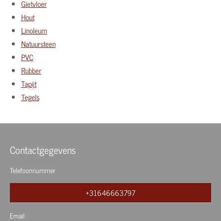
Gietvloer
Hout
Linoleum
Natuursteen
PVC
Rubber
Tapijt
Tegels
Contactgegevens
Telefoonnummer
+31646663797
Email